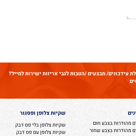
דכונים/ מבצעים /הטבות לגבי אריזות ישירות למייל?