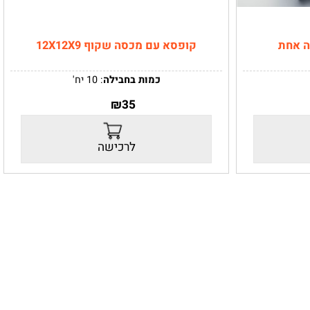
אחת
קופסא עם מכסה שקוף 12X12X9
כמות בחבילה
: 10 יח'
12X12 גובה 9 ס"מ
מידות:
₪
35
הקופסא מגיעה שטוחה- יש לקפל עצמאית.
לרכישה
צמאית