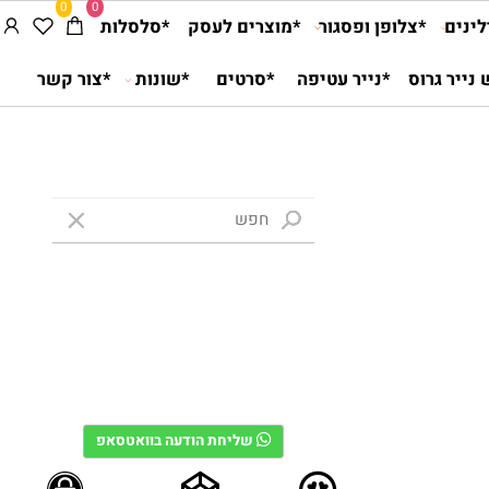
0
0
ים
*צלופן ופסגור
*מוצרים לעסק
*סלסלות
יר גרוס
*נייר עטיפה
*סרטים
*שונות
*צור קשר
שליחת הודעה בוואטסאפ