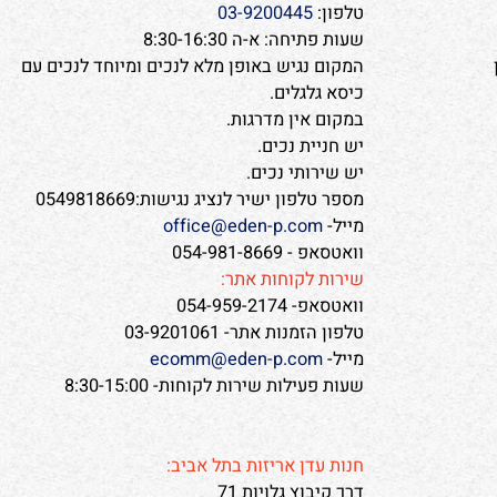
צרו איתנו קשר
משרדים ואולם תצוגה-חנות לב הארץ:
הדקלים 9 לב הארץ (ליד ראש העין)
טלפון:
03-9200445
שעות פתיחה: א-ה 8:30-16:30
המקום נגיש באופן מלא לנכים ומיוחד לנכים עם
כיסא גלגלים.
במקום אין מדרגות.
יש חניית נכים.
יש שירותי נכים.
מספר טלפון ישיר לנציג נגישות:0549818669
מייל-
office@eden-p.com
וואטסאפ - 054-981-8669
שירות לקוחות אתר:
וואטסאפ- 054-959-2174
טלפון הזמנות אתר- 03-9201061
מייל-
ecomm@eden-p.com