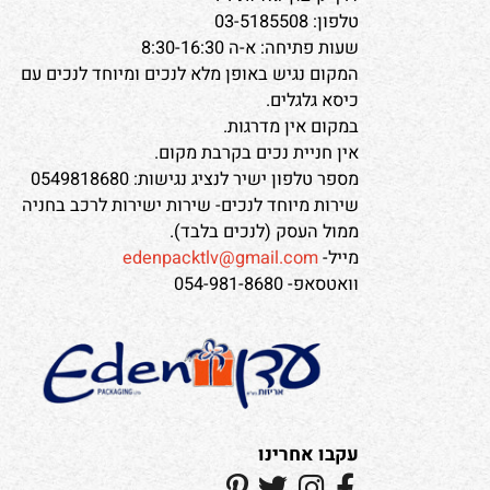
שעות פעילות שירות לקוחות- 8:30-15:00
חנות עדן אריזות בתל אביב:
דרך קיבוץ גלויות 71
טלפון: 03-5185508
שעות פתיחה: א-ה 8:30-16:30
המקום נגיש באופן מלא לנכים ומיוחד לנכים עם
כיסא גלגלים.
במקום אין מדרגות.
אין חניית נכים בקרבת מקום.
מספר טלפון ישיר לנציג נגישות: 0549818680
שירות מיוחד לנכים- שירות ישירות לרכב בחניה
ממול העסק (לנכים בלבד).
מייל-
edenpacktlv@gmail.com
וואטסאפ- 054-981-8680