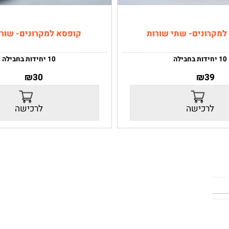
נים- שתי שורות
קופסא למקרונים- שורה 
10 יחידות בחבילה
₪
30
₪
3
:
20X11X5
מידות:
20X5.5X5
רכישה
לרכישה
מית ניתנת להסרה.
הקופסא מגיעה שטוחה- יש לקפל ע
טוחה- יש לקפל עצמאית