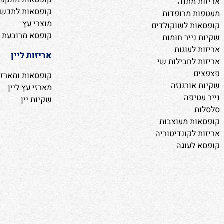
לופן
קופסאות מעוצבות
ת מתנה
מארזים לפרחי סבון וח
ריזה
אריזות לקונדיטוריה ו
ון
קופסאות מתקפלות
מתנה
קופסאות לתכשיטים
 מרופדות
מוצרי עץ
ת לשוקולדים
קופסא מרובעת
ייר חומות
לעוגות
אריזות ליין
לחבילות שי
קופסאות ומארזים
ורגנזה
מארזי עץ ליין
יפה
שקיות יין
ת מעוצבות
לקונדיטוריה
לעוגה